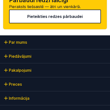
Pārbaudi redzi laicīgi
Pieraksts tiešsaistē — ātri un vienkārši.
Pieteikties redzes pārbaudei
Par mums
Piedāvājumi
Pakalpojumi
Preces
Informācija