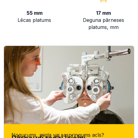
55 mm
17 mm
Lēcas platums
Deguna pārneses
platums, mm
Nogurums, migla vai saspringums acīs?