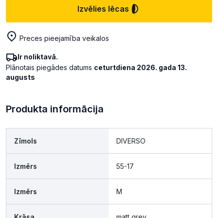
Izvēlies lēcas
Preces pieejamība veikalos
Ir noliktavā.
Plānotais piegādes datums
ceturtdiena 2026. gada 13.
augusts
Produkta informācija
Zīmols
DIVERSO
Izmērs
55-17
Izmērs
M
Krāsa
matt grey