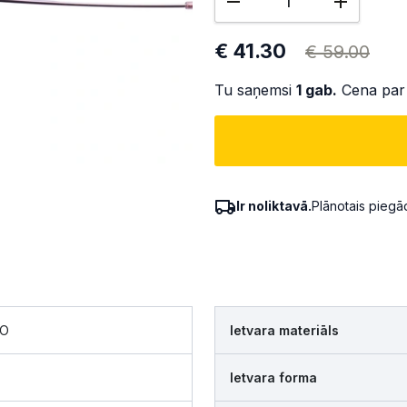
€ 41.30
€ 59.00
Tu saņemsi
1
gab.
Cena par
Ir noliktavā.
Plānotais pieg
SO
Ietvara materiāls
Ietvara forma