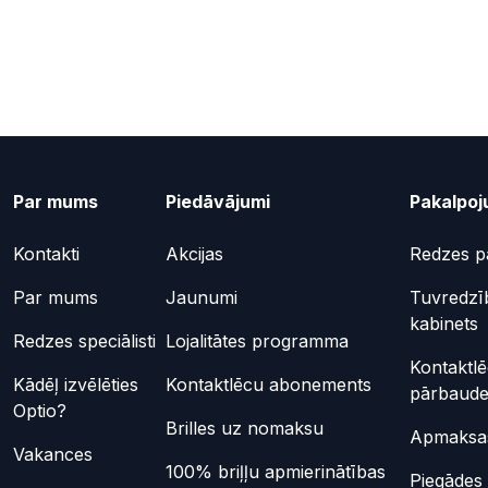
Par mums
Piedāvājumi
Pakalpoj
Kontakti
Akcijas
Redzes p
Par mums
Jaunumi
Tuvredzī
kabinets
Redzes speciālisti
Lojalitātes programma
Kontaktl
Kādēļ izvēlēties
Kontaktlēcu abonements
pārbaud
Optio?
Brilles uz nomaksu
Apmaksas
Vakances
100% briļļu apmierinātības
Piegādes 