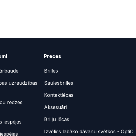
umi
Preces
ārbaude
Brilles
bas uzraudzības
Saulesbrilles
Kontaktlēcas
ēcu redzes
Aksesuāri
e
Briļļu lēcas
 iespējas
Izvēlies labāko dāvanu svētkos - OptiO
iespējas