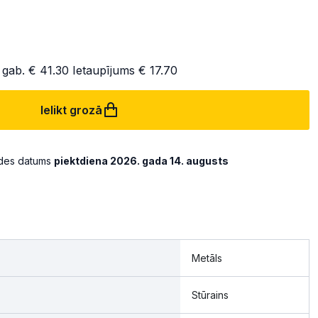
 gab.
€ 41.30
Ietaupījums
€ 17.70
Ielikt grozā
ādes datums
piektdiena 2026. gada 14. augusts
Metāls
Stūrains