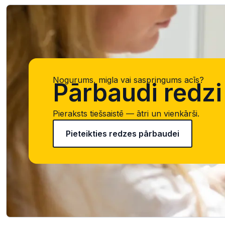
Nogurums, migla vai saspringums acīs?
Pārbaudi redzi 
Pieraksts tiešsaistē — ātri un vienkārši.
Pieteikties redzes pārbaudei