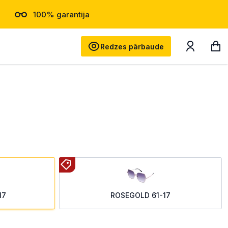
100% garantija
Meklēt
Redzes pārbaude
17
ROSEGOLD 61-17