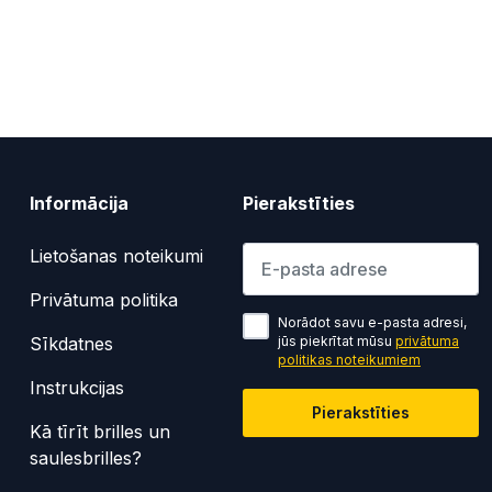
Informācija
Pierakstīties
Lūdzu ievadiet e-pasta adresi
Lietošanas noteikumi
Privātuma politika
Norādot savu e-pasta adresi,
Sīkdatnes
jūs piekrītat mūsu
privātuma
politikas noteikumiem
Instrukcijas
Pierakstīties
Kā tīrīt brilles un
saulesbrilles?