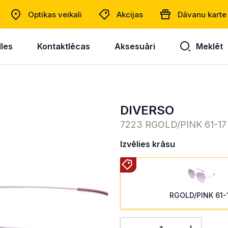
Optikas veikali
Akcijas
Dāvanu karte
lles
Kontaktlēcas
Aksesuāri
Meklēt
DIVERSO
7223 RGOLD/PINK 61-17
Izvēlies krāsu
RGOLD/PINK 61-