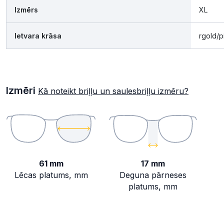
Izmērs
XL
Ietvara krāsa
rgold/p
Izmēri
Kā noteikt briļļu un saulesbriļļu izmēru?
61 mm
17 mm
Lēcas platums, mm
Deguna pārneses
platums, mm