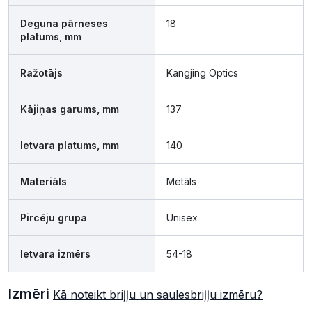
Deguna pārneses
18
platums, mm
Ražotājs
Kangjing Optics
Kājiņas garums, mm
137
Ietvara platums, mm
140
Materiāls
Metāls
Pircēju grupa
Unisex
Ietvara izmērs
54-18
Izmēri
Kā noteikt briļļu un saulesbriļļu izmēru?