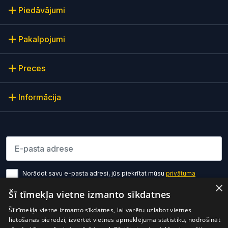
Piedāvājumi
Pakalpojumi
Preces
Informācija
Lūdzu ievadiet e-pasta adresi
Norādot savu e-pasta adresi, jūs piekrītat mūsu
privātuma
politikas noteikumiem
×
Šī tīmekļa vietne izmanto sīkdatnes
Pierakstīties
Šī tīmekļa vietne izmanto sīkdatnes, lai varētu uzlabot vietnes
lietošanas pieredzi, izvērtēt vietnes apmeklējuma statistiku, nodrošināt