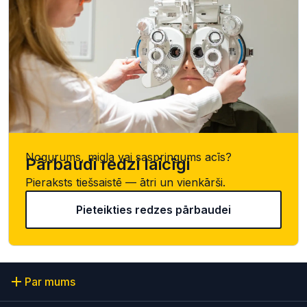
Nogurums, migla vai saspringums acīs?
Pārbaudi redzi laicīgi
Pieraksts tiešsaistē — ātri un vienkārši.
Pieteikties redzes pārbaudei
Par mums