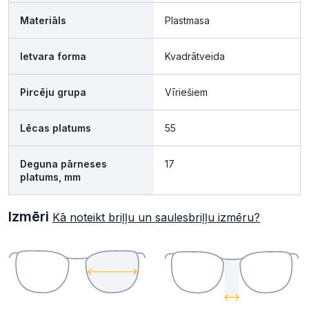
Materiāls
Plastmasa
Ietvara forma
Kvadrātveida
Pircēju grupa
Vīriešiem
Lēcas platums
55
Deguna pārneses
17
platums, mm
Izmēri
Kā noteikt briļļu un saulesbriļļu izmēru?