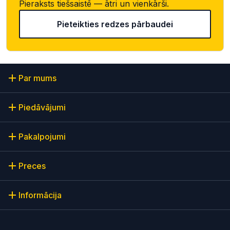
Pieraksts tiešsaistē — ātri un vienkārši.
Pieteikties redzes pārbaudei
Par mums
Piedāvājumi
Pakalpojumi
Preces
Informācija