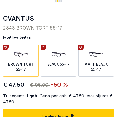
CVANTUS
2843 BROWN TORT 55-17
Izvēlies krāsu
BROWN TORT
BLACK 55-17
MATT BLACK
55-17
55-17
€ 47.50
-50 %
€ 95.00
Tu saņemsi
1
gab.
Cena par gab.
€ 47.50
Ietaupījums
€
47.50
Izvēlies lēcas