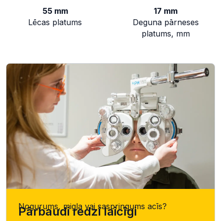
55 mm
17 mm
Lēcas platums
Deguna pārneses
platums, mm
Nogurums, migla vai saspringums acīs?
Pārbaudi redzi laicīgi