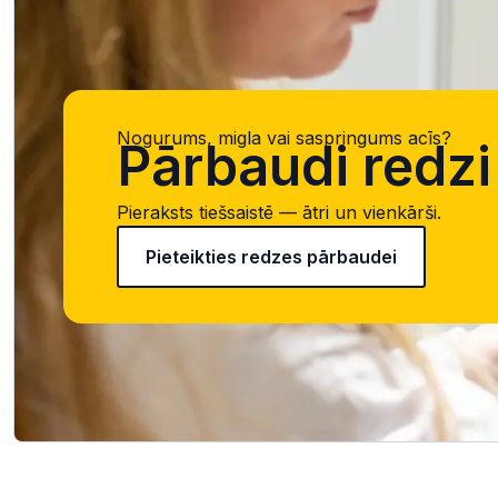
Nogurums, migla vai saspringums acīs?
Pārbaudi redzi 
Pieraksts tiešsaistē — ātri un vienkārši.
Pieteikties redzes pārbaudei