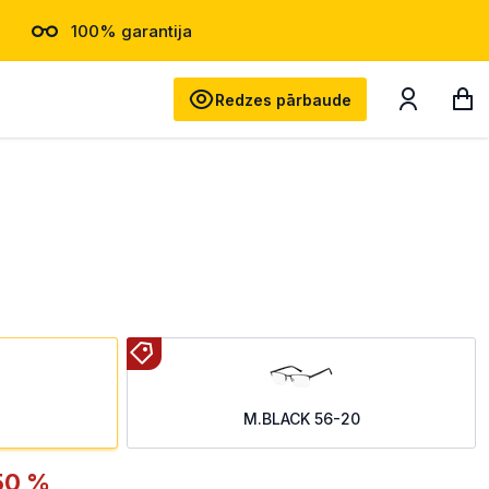
100% garantija
Meklēt
Redzes pārbaude
M.BLACK 56-20
50 %