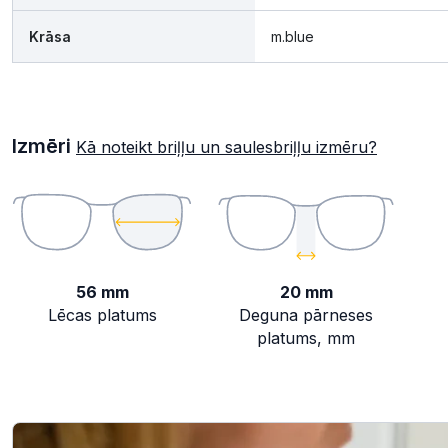
Krāsa
m.blue
Izmēri
Kā noteikt briļļu un saulesbriļļu izmēru?
56 mm
20 mm
Lēcas platums
Deguna pārneses
platums, mm