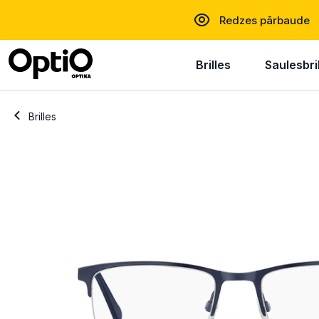
Redzes pārbaude
Brilles
Saulesbri
Brilles