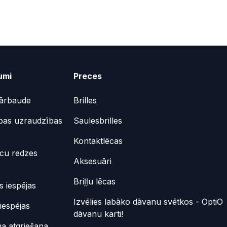
umi
Preces
ārbaude
Brilles
bas uzraudzības
Saulesbrilles
Kontaktlēcas
ēcu redzes
Aksesuāri
e
Briļļu lēcas
 iespējas
Izvēlies labāko dāvanu svētkos - OptiO
iespējas
dāvanu karti!
a atgriešana