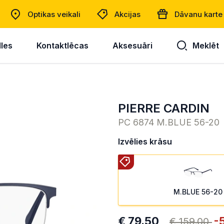
Optikas veikali
Akcijas
Dāvanu karte
lles
Kontaktlēcas
Aksesuāri
Meklēt
PIERRE CARDIN
PC 6874 M.BLUE 56-20
Izvēlies krāsu
M.BLUE 56-20
€ 79.50
-
€ 159.00