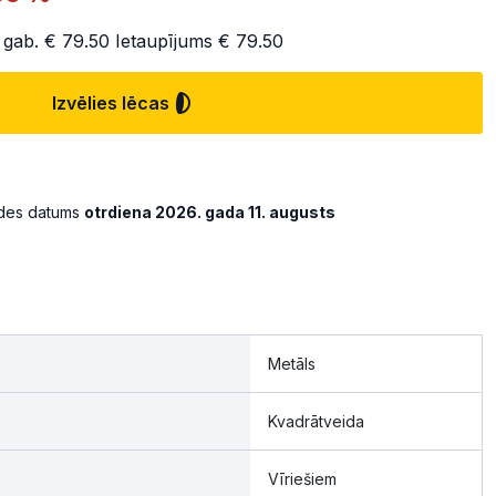
 gab.
€ 79.50
Ietaupījums
€ 79.50
Izvēlies lēcas
ādes datums
otrdiena 2026. gada 11. augusts
Metāls
Kvadrātveida
Vīriešiem