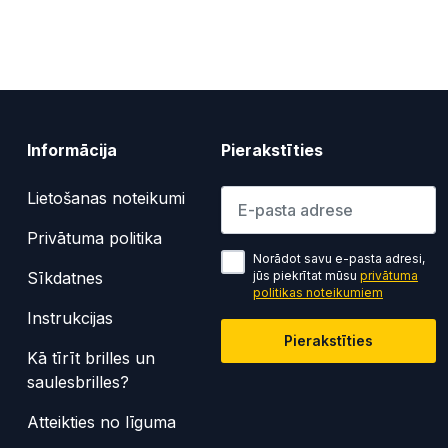
Informācija
Pierakstīties
Lūdzu ievadiet e-pasta adresi
Lietošanas noteikumi
Privātuma politika
Norādot savu e-pasta adresi,
Sīkdatnes
jūs piekrītat mūsu
privātuma
politikas noteikumiem
Instrukcijas
Pierakstīties
Kā tīrīt brilles un
saulesbrilles?
Atteikties no līguma