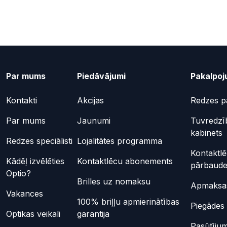
Par mums
Piedāvājumi
Pakalpoj
Kontakti
Akcijas
Redzes p
Par mums
Jaunumi
Tuvredzī
kabinets
Redzes speciālisti
Lojalitātes programma
Kontaktl
Kādēļ izvēlēties
Kontaktlēcu abonements
pārbaud
Optio?
Brilles uz nomaksu
Apmaksas
Vakances
100% briļļu apmierinātības
Piegādes 
Optikas veikali
garantija
Pasūtījum