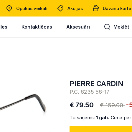
Optikas veikali
Akcijas
Dāvanu karte
lles
Kontaktlēcas
Aksesuāri
Meklēt
PIERRE CARDIN
P.C. 6235 56-17
€ 79.50
-
€ 159.00
Tu saņemsi
1
gab.
Cena par