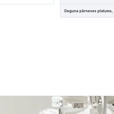
Deguna pārneses platums,