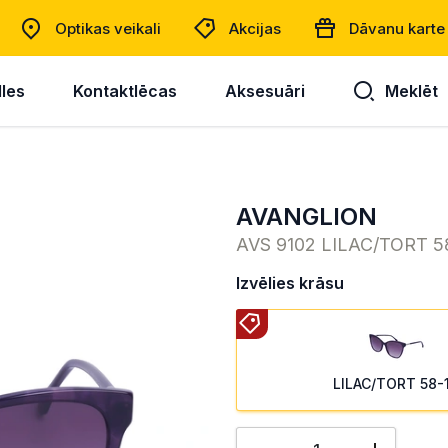
Optikas veikali
Akcijas
Dāvanu karte
lles
Kontaktlēcas
Aksesuāri
Meklēt
AVANGLION
AVS 9102 LILAC/TORT 5
Izvēlies krāsu
LILAC/TORT 58-