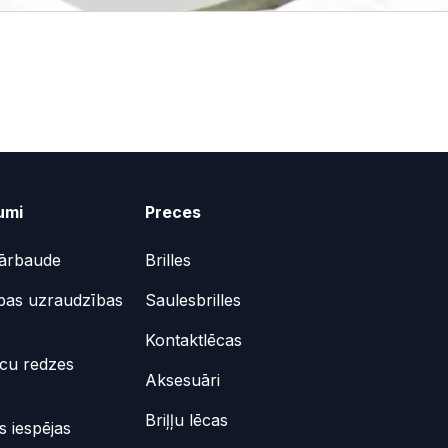
umi
Preces
ārbaude
Brilles
bas uzraudzības
Saulesbrilles
Kontaktlēcas
ēcu redzes
Aksesuāri
e
Briļļu lēcas
 iespējas