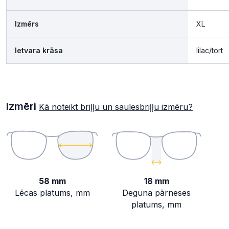
Izmērs
XL
Ietvara krāsa
lilac/tort
Izmēri
Kā noteikt briļļu un saulesbriļļu izmēru?
58 mm
18 mm
Lēcas platums, mm
Deguna pārneses
platums, mm