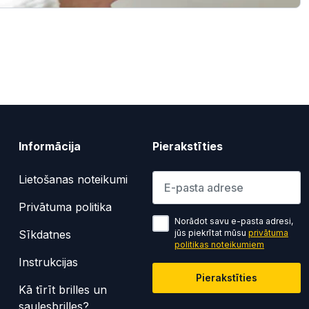
Informācija
Pierakstīties
Lūdzu ievadiet e-pasta adresi
Lietošanas noteikumi
Privātuma politika
Norādot savu e-pasta adresi,
Sīkdatnes
jūs piekrītat mūsu
privātuma
politikas noteikumiem
Instrukcijas
Pierakstīties
Kā tīrīt brilles un
saulesbrilles?