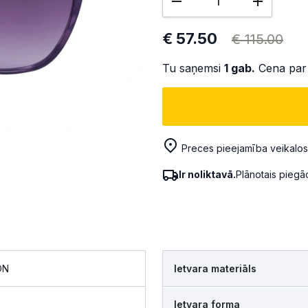
€ 57.50
€ 115.00
Tu saņemsi
1
gab.
Cena par
Preces pieejamība veikalos
Ir noliktavā.
Plānotais pieg
ON
Ietvara materiāls
Ietvara forma