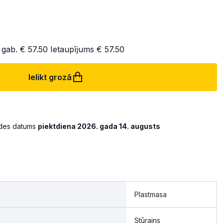
 gab.
€ 57.50
Ietaupījums
€ 57.50
Ielikt grozā
ādes datums
piektdiena 2026. gada 14. augusts
Plastmasa
Stūrains