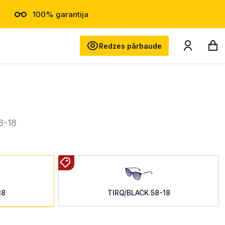
100% garantija
Meklēt
Redzes pārbaude
8-18
18
TIRQ/BLACK 58-18