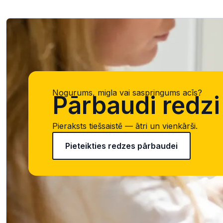
Nogurums, migla vai saspringums acīs?
Pārbaudi redzi 
Pieraksts tiešsaistē — ātri un vienkārši.
Pieteikties redzes pārbaudei