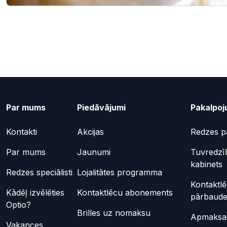
Par mums
Piedāvājumi
Pakalpoj
Kontakti
Akcijas
Redzes p
Par mums
Jaunumi
Tuvredzī
kabinets
Redzes speciālisti
Lojalitātes programma
Kontaktl
Kādēļ izvēlēties
Kontaktlēcu abonements
pārbaud
Optio?
Brilles uz nomaksu
Apmaksas
Vakances