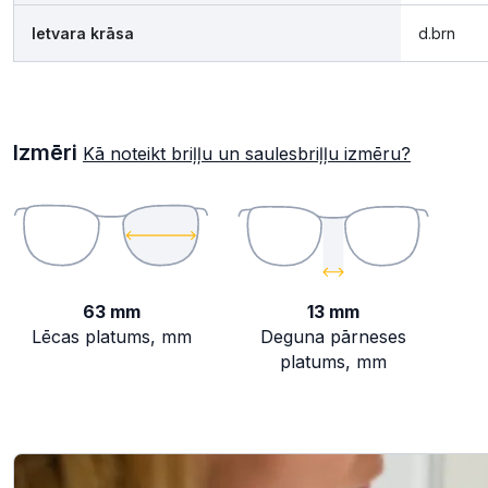
Ietvara krāsa
d.brn
Izmēri
Kā noteikt briļļu un saulesbriļļu izmēru?
63 mm
13 mm
Lēcas platums, mm
Deguna pārneses
platums, mm