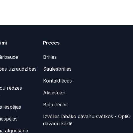
umi
Preces
ārbaude
Brilles
bas uzraudzības
Saulesbrilles
Kontaktlēcas
ēcu redzes
Aksesuāri
e
Briļļu lēcas
 iespējas
Izvēlies labāko dāvanu svētkos - OptiO
iespējas
dāvanu karti!
a atgriešana