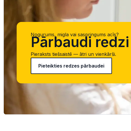
Nogurums, migla vai saspringums acīs?
Pārbaudi redzi 
Pieraksts tiešsaistē — ātri un vienkārši.
Pieteikties redzes pārbaudei