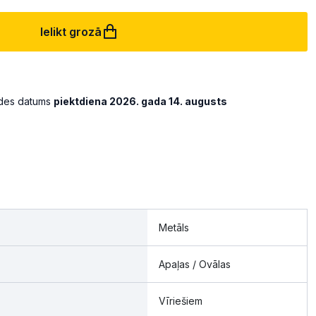
Ielikt grozā
ādes datums
piektdiena 2026. gada 14. augusts
Metāls
Apaļas / Ovālas
Vīriešiem