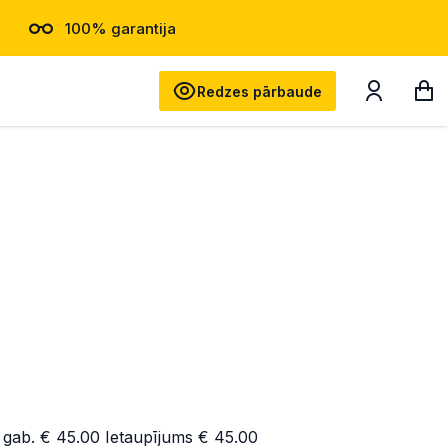
100% garantija
Meklēt
Redzes pārbaude
 gab.
€ 45.00
Ietaupījums
€ 45.00