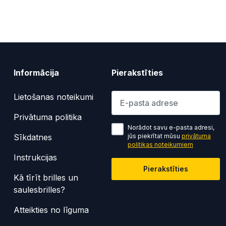
Informācija
Pierakstīties
Lūdzu ievadiet e-pasta adresi
Lietošanas noteikumi
Privātuma politika
Norādot savu e-pasta adresi,
Sīkdatnes
jūs piekrītat mūsu
privātuma
politikas noteikumiem
Instrukcijas
Pierakstīties
Kā tīrīt brilles un
saulesbrilles?
Atteikties no līguma