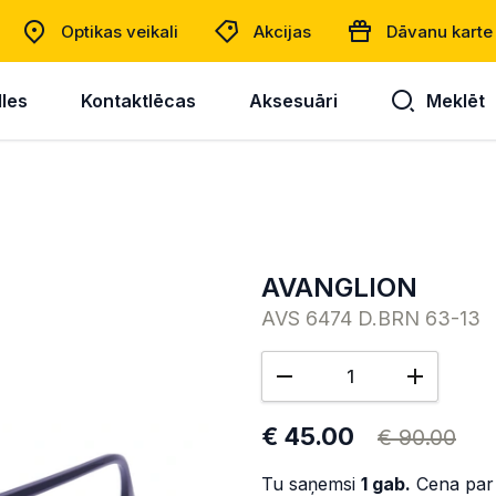
Optikas veikali
Akcijas
Dāvanu karte
lles
Kontaktlēcas
Aksesuāri
Meklēt
AVANGLION
AVS 6474 D.BRN 63-13
€ 45.00
€ 90.00
Tu saņemsi
1
gab.
Cena par