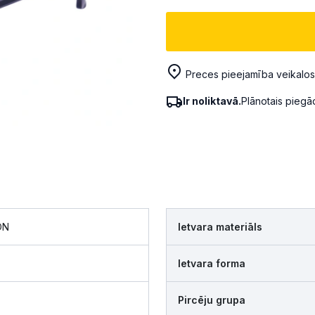
Preces pieejamība veikalos
Ir noliktavā.
Plānotais pieg
ON
Ietvara materiāls
Ietvara forma
Pircēju grupa