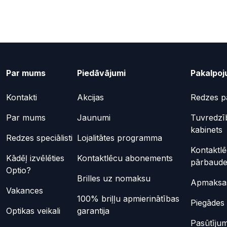
Par mums
Piedāvājumi
Pakalpoj
Kontakti
Akcijas
Redzes p
Par mums
Jaunumi
Tuvredzī
kabinets
Redzes speciālisti
Lojalitātes programma
Kontaktl
Kādēļ izvēlēties
Kontaktlēcu abonements
pārbaud
Optio?
Brilles uz nomaksu
Apmaksas
Vakances
100% briļļu apmierinātības
Piegādes 
Optikas veikali
garantija
Pasūtījum