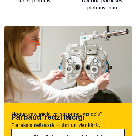
Lēcas platums
Deguna pārneses
platums, mm
Nogurums, migla vai saspringums acīs?
Pārbaudi redzi laicīgi
Pieraksts tiešsaistē — ātri un vienkārši.