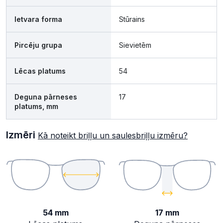
Ietvara forma
Stūrains
Pircēju grupa
Sievietēm
Lēcas platums
54
Deguna pārneses
17
platums, mm
Izmēri
Kā noteikt briļļu un saulesbriļļu izmēru?
54 mm
17 mm