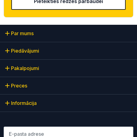
Pieteikties redzes pārbaudei
Par mums
Piedāvājumi
Pakalpojumi
Preces
Informācija
Lūdzu ievadiet e-pasta adresi