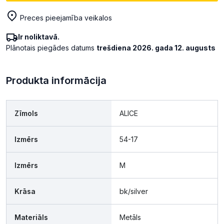
Preces pieejamība veikalos
Ir noliktavā.
Plānotais piegādes datums
trešdiena 2026. gada 12. augusts
Produkta informācija
Zīmols
ALICE
Izmērs
54-17
Izmērs
M
Krāsa
bk/silver
Materiāls
Metāls