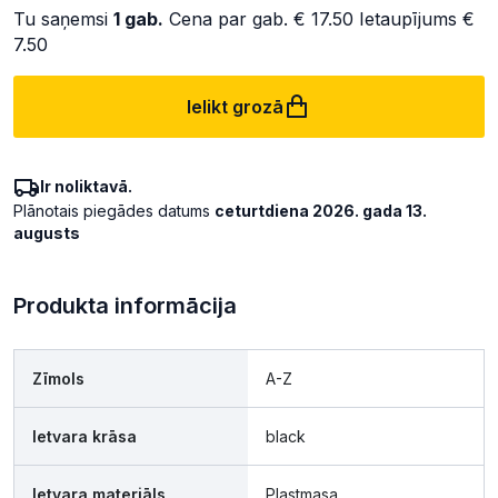
Tu saņemsi
1
gab.
Cena par gab.
€ 17.50
Ietaupījums
€
7.50
Ielikt grozā
Ir noliktavā.
Plānotais piegādes datums
ceturtdiena 2026. gada 13.
augusts
Produkta informācija
Zīmols
A-Z
Ietvara krāsa
black
Ietvara materiāls
Plastmasa