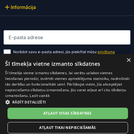
Informācija
Lūdzu ievadiet e-pasta adresi
Norādot savu e-pasta adresi, jūs piekrītat mūsu
privātuma
politikas noteikumiem
×
Šī tīmekļa vietne izmanto sīkdatnes
Pierakstīties
Šī tīmekļa vietne izmanto sīkdatnes, lai varētu uzlabot vietnes
lietošanas pieredzi, izvērtēt vietnes apmeklējuma statistiku, nodrošināt
tās darbību un funkcionalitāti utml. Pārlūkojot vietni, Jūs akceptējiet
nepieciešamo sīkdatņu izmantošanu. Jūs varat atļaut arī citu sīkdatņu
izmantošanu.
Lasīt vairāk
RĀDĪT DETALIZĒTI
Preces cenā ir iekļauts PVN
© 2026 OptiO. Visas tiesības aizsargātas.
ATĻAUT VISAS SĪKDATNES
facebook
ATĻAUT TIKAI NEPIECIEŠAMĀS