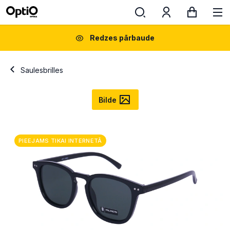
Redzes pārbaude
Saulesbrilles
Bilde
PIEEJAMS TIKAI INTERNETĀ