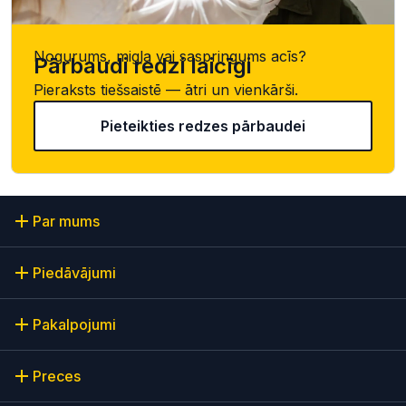
Nogurums, migla vai saspringums acīs?
Pārbaudi redzi laicīgi
Pieraksts tiešsaistē — ātri un vienkārši.
Pieteikties redzes pārbaudei
Par mums
Piedāvājumi
Pakalpojumi
Preces