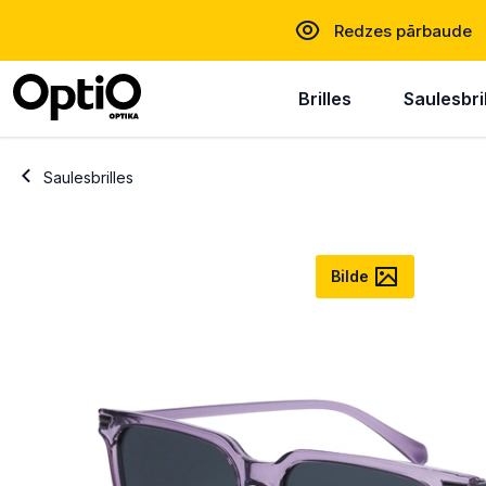
Redzes pārbaude
Brilles
Saulesbri
Saulesbrilles
Bilde