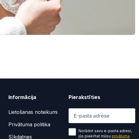
Informācija
Pierakstīties
Lūdzu ievadiet e-pasta adresi
Lietošanas noteikumi
Privātuma politika
Norādot savu e-pasta adresi,
Sīkdatnes
jūs piekrītat mūsu
privātuma