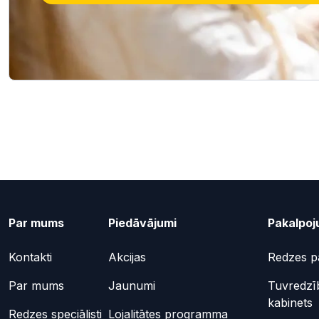
Par mums
Piedāvājumi
Pakalpoj
Kontakti
Akcijas
Redzes p
Par mums
Jaunumi
Tuvredzī
kabinets
Redzes speciālisti
Lojalitātes programma