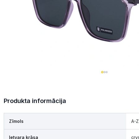
Produkta informācija
Zīmols
A-Z
Ietvara krāsa
cry