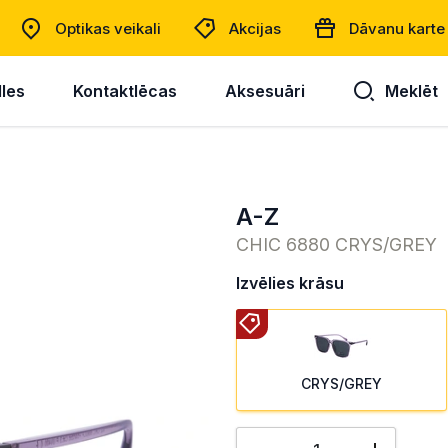
Optikas veikali
Akcijas
Dāvanu karte
lles
Kontaktlēcas
Aksesuāri
Meklēt
A-Z
CHIC 6880 CRYS/GREY
Izvēlies krāsu
CRYS/GREY