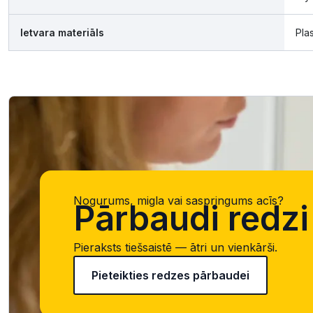
Ietvara materiāls
Pla
Nogurums, migla vai saspringums acīs?
Pārbaudi redzi 
Pieraksts tiešsaistē — ātri un vienkārši.
Pieteikties redzes pārbaudei