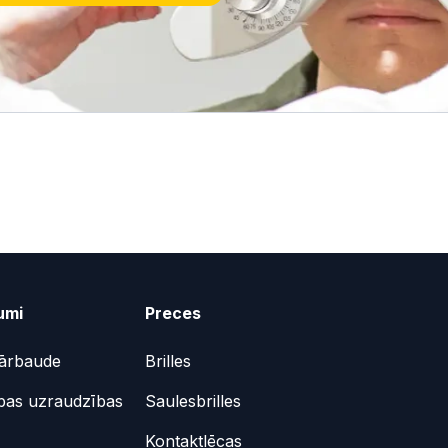
umi
Preces
ārbaude
Brilles
bas uzraudzības
Saulesbrilles
Kontaktlēcas