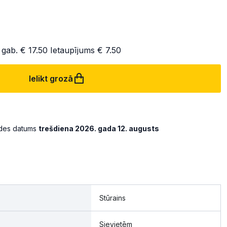
 gab.
€ 17.50
Ietaupījums
€ 7.50
Ielikt grozā
ādes datums
trešdiena 2026. gada 12. augusts
Stūrains
Sievietēm