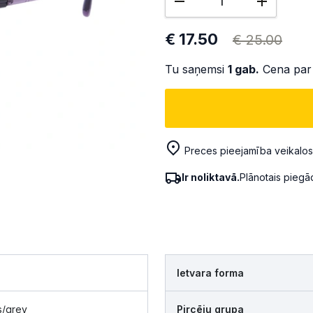
€ 17.50
€ 25.00
Tu saņemsi
1
gab.
Cena par
Preces pieejamība veikalos
Ir noliktavā.
Plānotais pieg
Ietvara forma
s/grey
Pircēju grupa