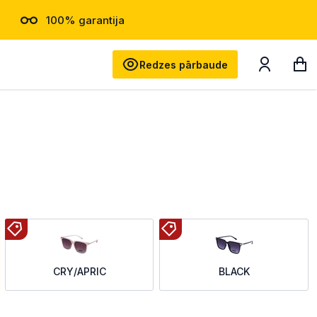
100% garantija
Meklēt
Redzes pārbaude
CRY/APRIC
BLACK