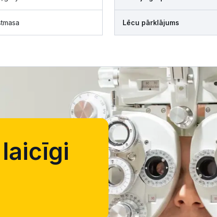
stmasa
Lēcu pārklājums
laicīgi