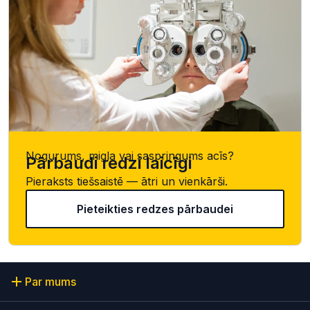
Nogurums, migla vai saspringums acīs?
Pārbaudi redzi laicīgi
Pieraksts tiešsaistē — ātri un vienkārši.
Pieteikties redzes pārbaudei
Par mums