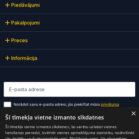
Piedāvājumi
Pakalpojumi
Preces
Informācija
Lūdzu ievadiet e-pasta adresi
Norādot savu e-pasta adresi, jūs piekrītat mūsu
privātuma
politikas noteikumiem
×
Šī tīmekļa vietne izmanto sīkdatnes
Pierakstīties
Šī tīmekļa vietne izmanto sīkdatnes, lai varētu uzlabot vietnes
lietošanas pieredzi, izvērtēt vietnes apmeklējuma statistiku, nodrošināt
tās darbību un funkcionalitāti utml. Pārlūkojot vietni, Jūs akceptējiet