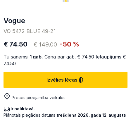
Vogue
VO 5472 BLUE 49-21
€ 74.50
-50 %
€ 149.00
Tu saņemsi
1
gab.
Cena par gab.
€ 74.50
Ietaupījums
€
74.50
Izvēlies lēcas
Preces pieejamība veikalos
Ir noliktavā.
Plānotais piegādes datums
trešdiena 2026. gada 12. augusts