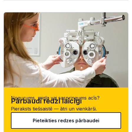
Nogurums, migla vai saspringums acīs?
Pārbaudi redzi laicīgi
Pieraksts tiešsaistē — ātri un vienkārši.
Pieteikties redzes pārbaudei