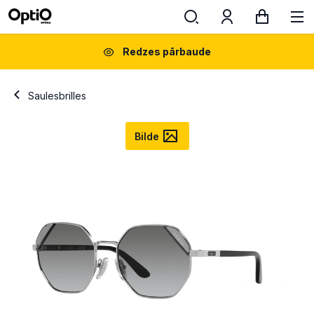
Redzes pārbaude
Saulesbrilles
Bilde