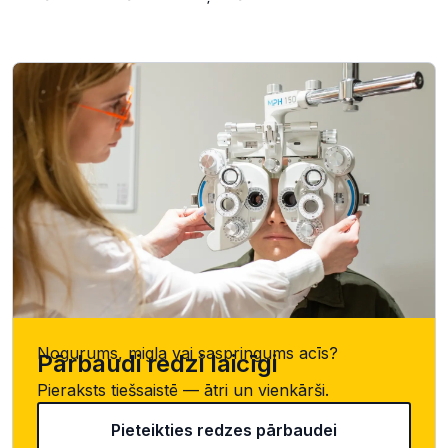
Nogurums, migla vai saspringums acīs?
Pārbaudi redzi laicīgi
Pieraksts tiešsaistē — ātri un vienkārši.
Pieteikties redzes pārbaudei