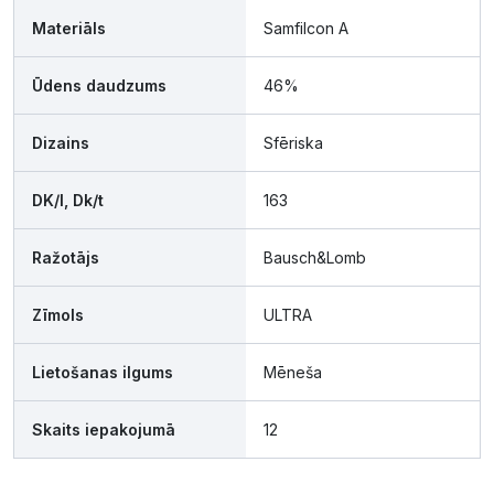
Materiāls
Samfilcon A
Ūdens daudzums
46%
Dizains
Sfēriska
DK/l, Dk/t
163
Ražotājs
Bausch&Lomb
Zīmols
ULTRA
Lietošanas ilgums
Mēneša
Skaits iepakojumā
12