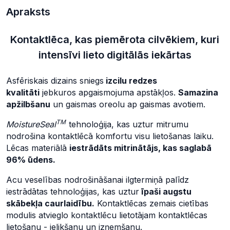
Apraksts
Kontaktlēca, kas piemērota cilvēkiem, kuri
intensīvi lieto digitālās iekārtas
Asfēriskais dizains sniegs
izcilu redzes
kvalitāti
jebkuros apgaismojuma apstākļos.
Samazina
apžilbšanu
un gaismas oreolu ap gaismas avotiem.
TM
MoistureSeal
tehnoloģija, kas uztur mitrumu
nodrošina kontaktlēcā komfortu visu lietošanas laiku.
Lēcas materiālā
iestrādāts mitrinātājs, kas saglabā
96% ūdens.
Acu veselības nodrošināšanai ilgtermiņā palīdz
iestrādātas tehnoloģijas, kas uztur
īpaši augstu
skābekļa caurlaidību.
Kontaktlēcas zemais cietības
modulis atvieglo kontaktlēcu lietotājam kontaktlēcas
lietošanu - ielikšanu un izņemšanu.