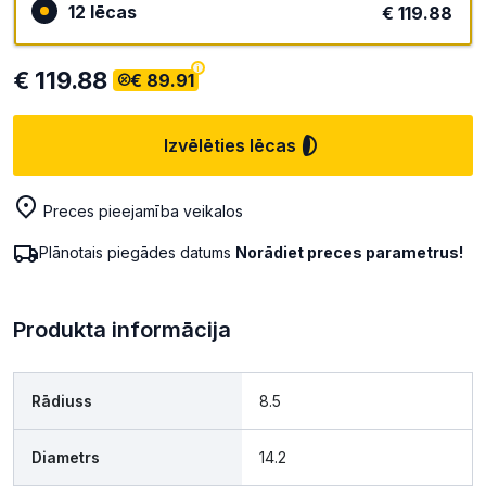
12 lēcas
€ 119.88
€ 119.88
€ 89.91
Izvēlēties lēcas
Preces pieejamība veikalos
Plānotais piegādes datums
Norādiet preces parametrus!
Produkta informācija
Rādiuss
8.5
Diametrs
14.2