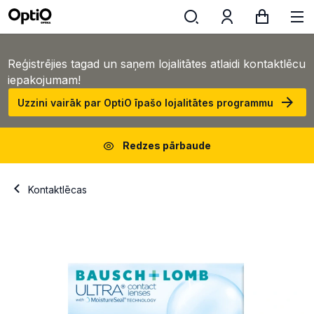
Reģistrējies tagad un saņem lojalitātes atlaidi kontaktlēcu
iepakojumam!
Uzzini vairāk par OptiO īpašo lojalitātes programmu
Redzes pārbaude
Kontaktlēcas