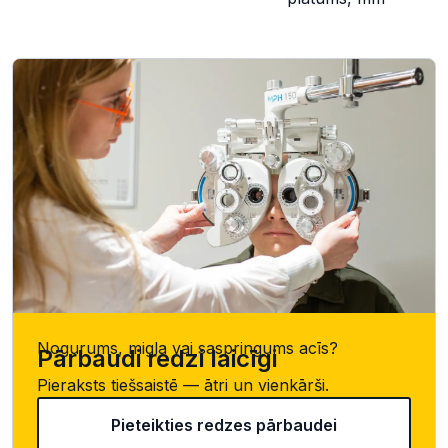
Nogurums, migla vai saspringums acīs?
Pārbaudi redzi laicīgi
Pieraksts tiešsaistē — ātri un vienkārši.
Pieteikties redzes pārbaudei