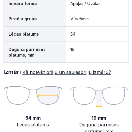
Ietvara forma
Apaļas / Ovālas
Pircēju grupa
Vīriešiem
Lēcas platums
54
Deguna pārneses
19
platums, mm
Izmēri
Kā noteikt briļļu un saulesbriļļu izmēru?
54 mm
19 mm
Lēcas platums
Deguna pārneses
platums, mm