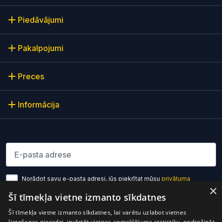
Piedāvājumi
Pakalpojumi
Preces
Informācija
Lūdzu ievadiet e-pasta adresi
Norādot savu e-pasta adresi, jūs piekrītat mūsu
privātuma
×
politikas noteikumiem
Šī tīmekļa vietne izmanto sīkdatnes
Pierakstīties
Šī tīmekļa vietne izmanto sīkdatnes, lai varētu uzlabot vietnes
lietošanas pieredzi, izvērtēt vietnes apmeklējuma statistiku, nodrošināt