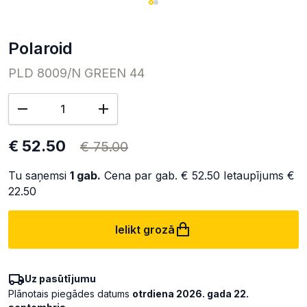
Polaroid
PLD 8009/N GREEN 44
€ 52.50
€ 75.00
Tu saņemsi
1
gab.
Cena par gab.
€ 52.50
Ietaupījums
€
22.50
Ielikt grozā
Uz pasūtījumu
Plānotais piegādes datums
otrdiena 2026. gada 22.