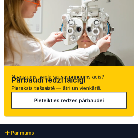
Nogurums, migla vai saspringums acīs?
Pārbaudi redzi laicīgi
Pieraksts tiešsaistē — ātri un vienkārši.
Pieteikties redzes pārbaudei
Par mums