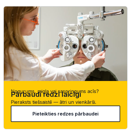
Nogurums, migla vai saspringums acīs?
Pārbaudi redzi laicīgi
Pieraksts tiešsaistē — ātri un vienkārši.
Pieteikties redzes pārbaudei