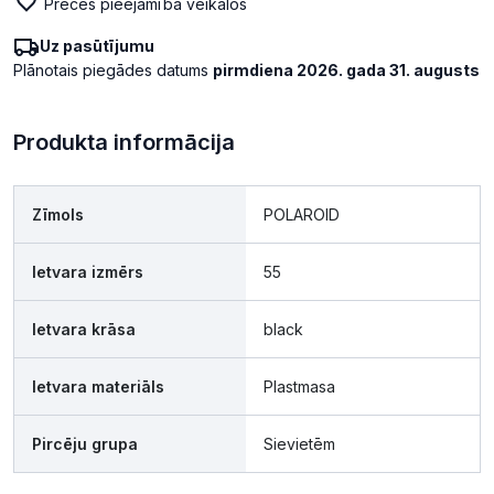
Preces pieejamība veikalos
Uz pasūtījumu
Plānotais piegādes datums
pirmdiena 2026. gada 31. augusts
Produkta informācija
Zīmols
POLAROID
Ietvara izmērs
55
Ietvara krāsa
black
Ietvara materiāls
Plastmasa
Pircēju grupa
Sievietēm