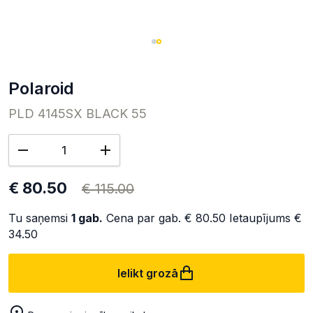
Polaroid
PLD 4145SX BLACK 55
€ 80.50
€ 115.00
Tu saņemsi
1
gab.
Cena par gab.
€ 80.50
Ietaupījums
€
34.50
Ielikt grozā