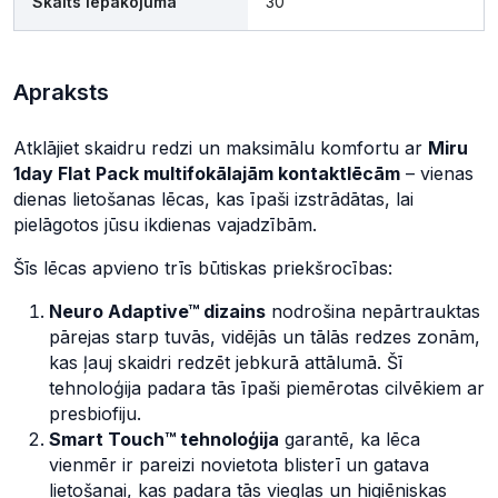
Skaits iepakojumā
30
Apraksts
Atklājiet skaidru redzi un maksimālu komfortu ar
Miru
1day Flat Pack multifokālajām kontaktlēcām
– vienas
dienas lietošanas lēcas, kas īpaši izstrādātas, lai
pielāgotos jūsu ikdienas vajadzībām.
Šīs lēcas apvieno trīs būtiskas priekšrocības:
Neuro Adaptive™ dizains
nodrošina nepārtrauktas
pārejas starp tuvās, vidējās un tālās redzes zonām,
kas ļauj skaidri redzēt jebkurā attālumā. Šī
tehnoloģija padara tās īpaši piemērotas cilvēkiem ar
presbiofiju.
Smart Touch™ tehnoloģija
garantē, ka lēca
vienmēr ir pareizi novietota blisterī un gatava
lietošanai, kas padara tās vieglas un higiēniskas