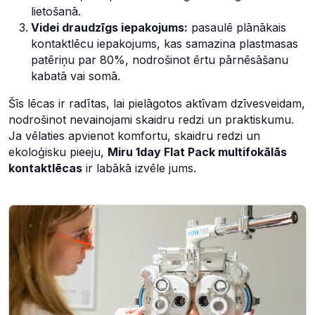
lietošanā.
Videi draudzīgs iepakojums:
pasaulē plānākais
kontaktlēcu iepakojums, kas samazina plastmasas
patēriņu par 80%, nodrošinot ērtu pārnēsāšanu
kabatā vai somā.
Šīs lēcas ir radītas, lai pielāgotos aktīvam dzīvesveidam,
nodrošinot nevainojami skaidru redzi un praktiskumu.
Ja vēlaties apvienot komfortu, skaidru redzi un
ekoloģisku pieeju,
Miru 1day Flat Pack multifokālās
kontaktlēcas
ir labākā izvēle jums.