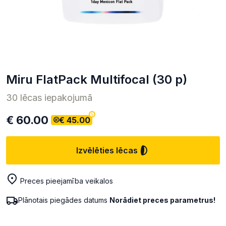
Miru FlatPack Multifocal (30 p)
30 lēcas iepakojumā
€ 60.00
€ 45.00
Izvēlēties lēcas
Preces pieejamība veikalos
Plānotais piegādes datums
Norādiet preces parametrus!