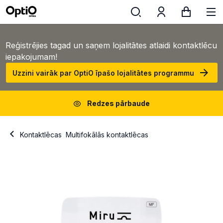
Reģistrējies tagad un saņem lojalitātes atlaidi kontaktlēcu
iepakojumam!
Uzzini vairāk par OptiO īpašo lojalitātes programmu
Redzes pārbaude
Kontaktlēcas
Multifokālās kontaktlēcas