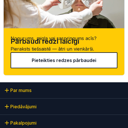
Nogurums, migla vai saspringums acīs?
Pārbaudi redzi laicīgi
Pieraksts tiešsaistē — ātri un vienkārši.
Pieteikties redzes pārbaudei
Par mums
Piedāvājumi
Pakalpojumi