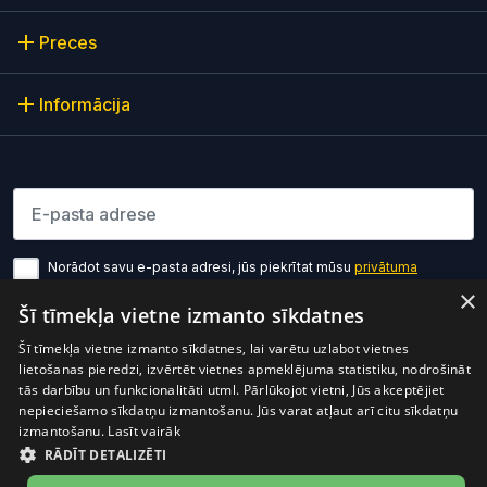
Preces
Informācija
Lūdzu ievadiet e-pasta adresi
Norādot savu e-pasta adresi, jūs piekrītat mūsu
privātuma
politikas noteikumiem
×
Šī tīmekļa vietne izmanto sīkdatnes
Pierakstīties
Šī tīmekļa vietne izmanto sīkdatnes, lai varētu uzlabot vietnes
lietošanas pieredzi, izvērtēt vietnes apmeklējuma statistiku, nodrošināt
tās darbību un funkcionalitāti utml. Pārlūkojot vietni, Jūs akceptējiet
nepieciešamo sīkdatņu izmantošanu. Jūs varat atļaut arī citu sīkdatņu
izmantošanu.
Lasīt vairāk
RĀDĪT DETALIZĒTI
Preces cenā ir iekļauts PVN
© 2026 OptiO. Visas tiesības aizsargātas.