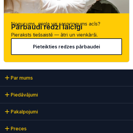
Nogurums, migla vai saspringums acīs?
Pārbaudi redzi laicīgi
Pieraksts tiešsaistē — ātri un vienkārši.
Pieteikties redzes pārbaudei
Par mums
Piedāvājumi
Pakalpojumi
Preces