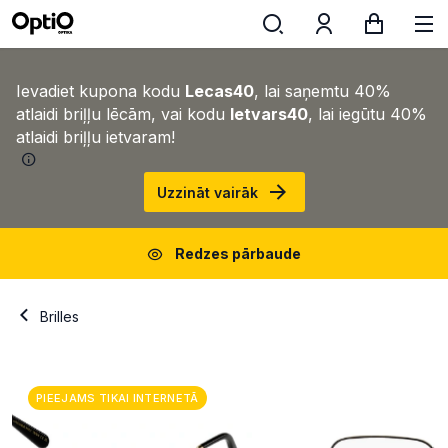
Ievadiet kupona kodu
Lecas40
, lai saņemtu 40%
atlaidi briļļu lēcām, vai kodu
Ietvars40
, lai iegūtu 40%
atlaidi briļļu ietvaram!
Uzzināt vairāk
Redzes pārbaude
Brilles
PIEEJAMS TIKAI INTERNETĀ