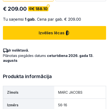
€ 209.00
€ 188.10
Tu saņemsi
1
gab.
Cena par gab.
€ 209.00
Izvēlies lēcas
Ir noliktavā.
Plānotais piegādes datums
ceturtdiena 2026. gada 13.
augusts
Produkta informācija
Zīmols
MARC JACOBS
Izmērs
56-16