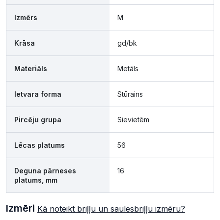
Izmērs
M
Krāsa
gd/bk
Materiāls
Metāls
Ietvara forma
Stūrains
Pircēju grupa
Sievietēm
Lēcas platums
56
Deguna pārneses
16
platums, mm
Izmēri
Kā noteikt briļļu un saulesbriļļu izmēru?