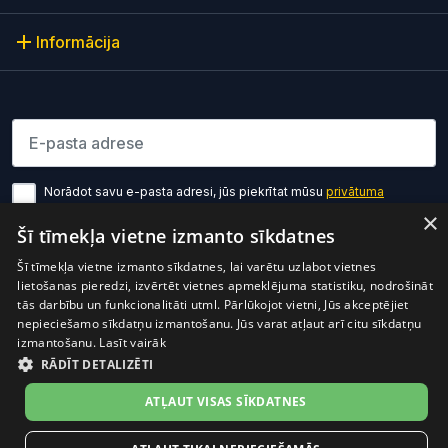
Informācija
Lūdzu ievadiet e-pasta adresi
Norādot savu e-pasta adresi, jūs piekrītat mūsu
privātuma
politikas noteikumiem
×
Šī tīmekļa vietne izmanto sīkdatnes
Pierakstīties
Šī tīmekļa vietne izmanto sīkdatnes, lai varētu uzlabot vietnes
lietošanas pieredzi, izvērtēt vietnes apmeklējuma statistiku, nodrošināt
tās darbību un funkcionalitāti utml. Pārlūkojot vietni, Jūs akceptējiet
nepieciešamo sīkdatņu izmantošanu. Jūs varat atļaut arī citu sīkdatņu
izmantošanu.
Lasīt vairāk
RĀDĪT DETALIZĒTI
Preces cenā ir iekļauts PVN
© 2026 OptiO. Visas tiesības aizsargātas.
ATĻAUT VISAS SĪKDATNES
facebook