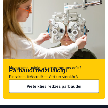
Nogurums, migla vai saspringums acīs?
Pārbaudi redzi laicīgi
Pieraksts tiešsaistē — ātri un vienkārši.
Pieteikties redzes pārbaudei