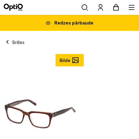
Redzes pārbaude
Brilles
Bilde