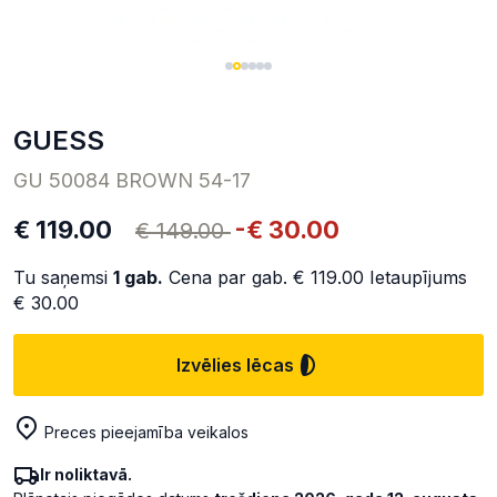
GUESS
GU 50084 BROWN 54-17
€ 119.00
-€ 30.00
€ 149.00
Tu saņemsi
1
gab.
Cena par gab.
€ 119.00
Ietaupījums
€ 30.00
Izvēlies lēcas
Preces pieejamība veikalos
Ir noliktavā.