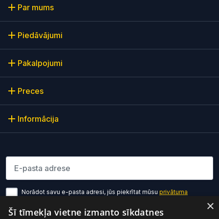
Par mums
Piedāvājumi
Pakalpojumi
Preces
Informācija
Lūdzu ievadiet e-pasta adresi
Norādot savu e-pasta adresi, jūs piekrītat mūsu
privātuma
politikas noteikumiem
×
Šī tīmekļa vietne izmanto sīkdatnes