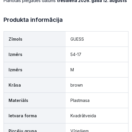
Plānotais piegādes datums
trešdiena 2026. gada 12. augusts
Produkta informācija
Zīmols
GUESS
Izmērs
54-17
Izmērs
M
Krāsa
brown
Materiāls
Plastmasa
Ietvara forma
Kvadrātveida
Pircēju grupa
Vīriešiem