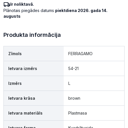
Ir noliktavā.
Plānotais piegādes datums
piektdiena 2026. gada 14.
augusts
Produkta informācija
Zīmols
FERRAGAMO
Ietvara izmērs
54-21
Izmērs
L
Ietvara krāsa
brown
Ietvara materiāls
Plastmasa
Ietvara forma
Kvadrātveida