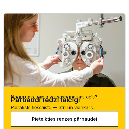
Nogurums, migla vai saspringums acīs?
Pārbaudi redzi laicīgi
Pieraksts tiešsaistē — ātri un vienkārši.
Pieteikties redzes pārbaudei