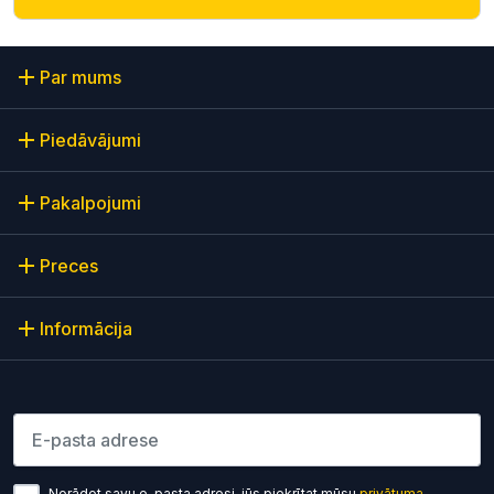
Par mums
Piedāvājumi
Pakalpojumi
Preces
Informācija
Lūdzu ievadiet e-pasta adresi
Norādot savu e-pasta adresi, jūs piekrītat mūsu
privātuma