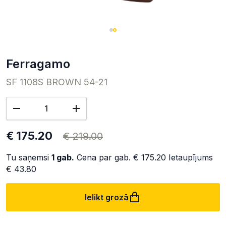
Ferragamo
SF 1108S BROWN 54-21
€ 175.20
€ 219.00
Tu saņemsi
1
gab.
Cena par gab.
€ 175.20
Ietaupījums
€ 43.80
Ielikt grozā