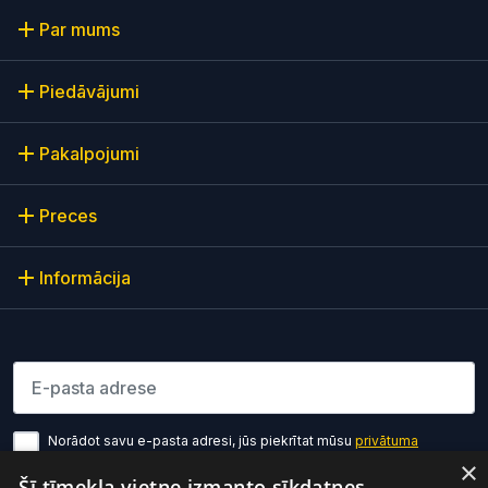
Par mums
Piedāvājumi
Pakalpojumi
Preces
Informācija
Lūdzu ievadiet e-pasta adresi
Norādot savu e-pasta adresi, jūs piekrītat mūsu
privātuma
politikas noteikumiem
×
Šī tīmekļa vietne izmanto sīkdatnes