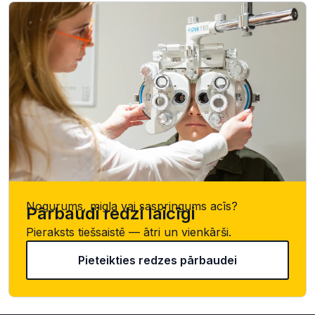
Nogurums, migla vai saspringums acīs?
Pārbaudi redzi laicīgi
Pieraksts tiešsaistē — ātri un vienkārši.
Pieteikties redzes pārbaudei