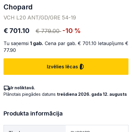
chopard
VCH L20 ANT/GD/GRE 54-19
€ 701.10
-10 %
€ 779.00
Tu saņemsi
1
gab.
Cena par gab.
€ 701.10
Ietaupījums
€
77.90
Izvēlies lēcas
Ir noliktavā.
Plānotais piegādes datums
trešdiena 2026. gada 12. augusts
Produkta informācija