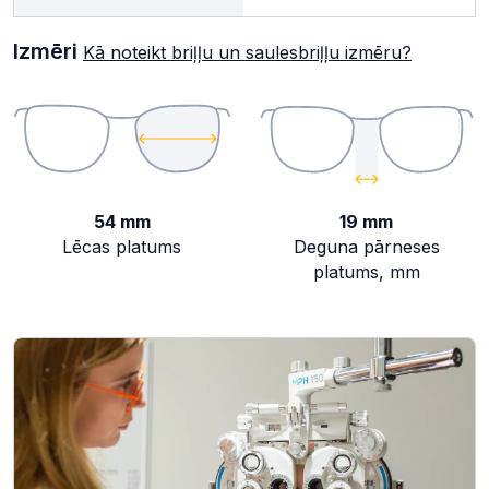
Izmēri
Kā noteikt briļļu un saulesbriļļu izmēru?
54 mm
19 mm
Lēcas platums
Deguna pārneses
platums, mm