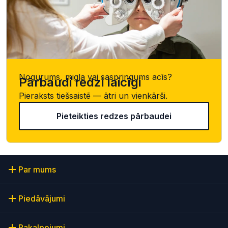
Nogurums, migla vai saspringums acīs?
Pārbaudi redzi laicīgi
Pieraksts tiešsaistē — ātri un vienkārši.
Pieteikties redzes pārbaudei
Par mums
Piedāvājumi
Pakalpojumi