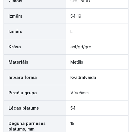
Zīmols
CHOPARD
Izmērs
54-19
Izmērs
L
Krāsa
ant/gd/gre
Materiāls
Metāls
Ietvara forma
Kvadrātveida
Pircēju grupa
Vīriešiem
Lēcas platums
54
Deguna pārneses
19
platums, mm