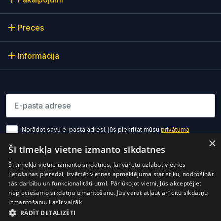
Preces
Informācija
Lūdzu ievadiet e-pasta adresi
Norādot savu e-pasta adresi, jūs piekrītat mūsu
privātuma
politikas noteikumiem
×
Šī tīmekļa vietne izmanto sīkdatnes
Pierakstīties
Šī tīmekļa vietne izmanto sīkdatnes, lai varētu uzlabot vietnes
lietošanas pieredzi, izvērtēt vietnes apmeklējuma statistiku, nodrošināt
tās darbību un funkcionalitāti utml. Pārlūkojot vietni, Jūs akceptējiet
nepieciešamo sīkdatņu izmantošanu. Jūs varat atļaut arī citu sīkdatņu
izmantošanu.
Lasīt vairāk
RĀDĪT DETALIZĒTI
Preces cenā ir iekļauts PVN