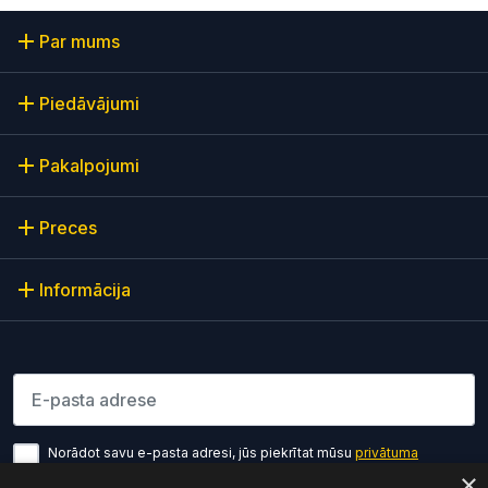
Par mums
Piedāvājumi
Pakalpojumi
Preces
Informācija
Lūdzu ievadiet e-pasta adresi
Norādot savu e-pasta adresi, jūs piekrītat mūsu
privātuma
politikas noteikumiem
×