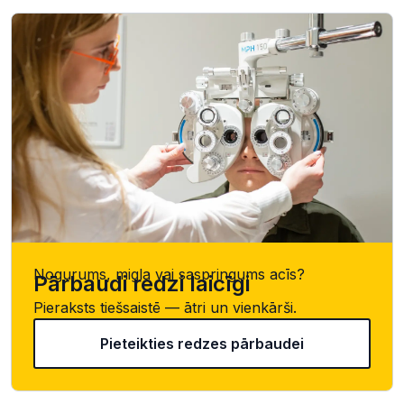
Nogurums, migla vai saspringums acīs?
Pārbaudi redzi laicīgi
Pieraksts tiešsaistē — ātri un vienkārši.
Pieteikties redzes pārbaudei