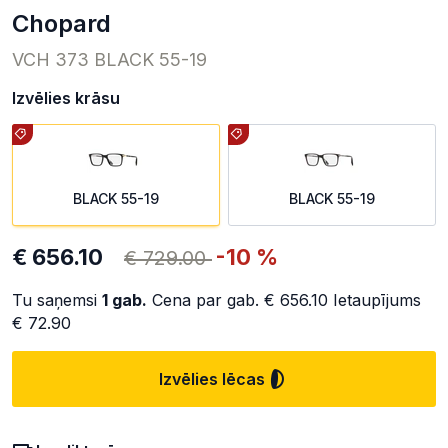
chopard
VCH 373 BLACK 55-19
Izvēlies krāsu
BLACK 55-19
BLACK 55-19
€ 656.10
-10 %
€ 729.00
Tu saņemsi
1
gab.
Cena par gab.
€ 656.10
Ietaupījums
€ 72.90
Izvēlies lēcas