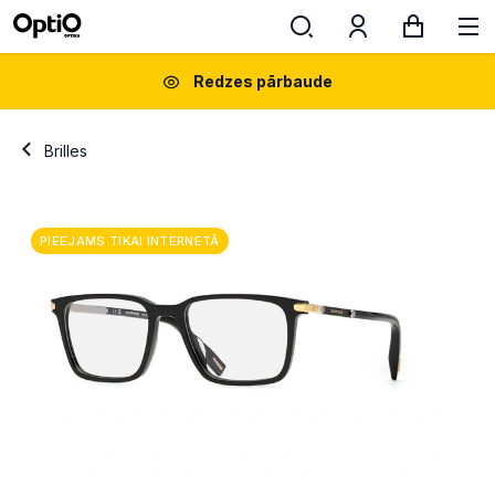
Redzes pārbaude
Brilles
PIEEJAMS TIKAI INTERNETĀ