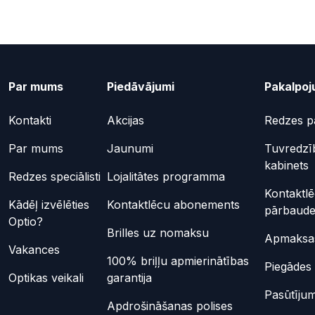
Par mums
Piedāvājumi
Pakalpoj
Kontakti
Akcijas
Redzes p
Par mums
Jaunumi
Tuvredzī
kabinets
Redzes speciālisti
Lojalitātes programma
Kontaktl
Kādēļ izvēlēties
Kontaktlēcu abonements
pārbaud
Optio?
Brilles uz nomaksu
Apmaksas
Vakances
100% briļļu apmierinātības
Piegādes 
Optikas veikali
garantija
Pasūtījum
Apdrošināšanas polises