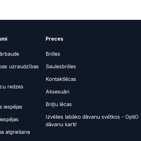
umi
Preces
ārbaude
Brilles
bas uzraudzības
Saulesbrilles
Kontaktlēcas
ēcu redzes
Aksesuāri
e
Briļļu lēcas
 iespējas
Izvēlies labāko dāvanu svētkos - OptiO
iespējas
dāvanu karti!
a atgriešana