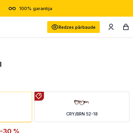
100% garantija
Meklēt
Redzes pārbaude
I
CRY/BRN 52-18
-30 %