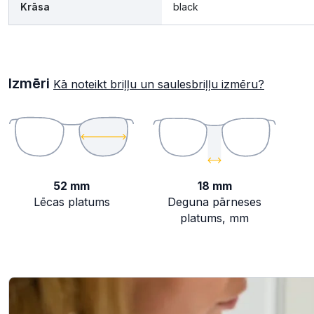
Krāsa
black
Izmēri
Kā noteikt briļļu un saulesbriļļu izmēru?
52 mm
18 mm
Lēcas platums
Deguna pārneses
platums, mm