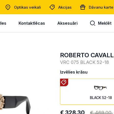
Optikas veikali
Akcijas
Dāvanu karte
lles
Kontaktlēcas
Aksesuāri
Meklēt
ROBERTO CAVALL
VRC 075 BLACK 52-18
Izvēlies krāsu
BLACK 52-18
€ 328.30
€ 469.00