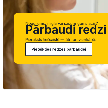
Nogurums, migla vai saspringums acīs?
Pārbaudi redzi 
Pieraksts tiešsaistē — ātri un vienkārši.
Pieteikties redzes pārbaudei