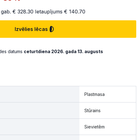
 gab.
€ 328.30
Ietaupījums
€ 140.70
Izvēlies lēcas
ādes datums
ceturtdiena 2026. gada 13. augusts
Plastmasa
Stūrains
Sievietēm