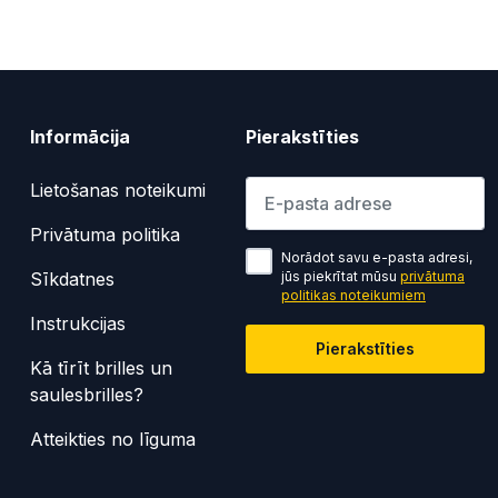
Informācija
Pierakstīties
Lūdzu ievadiet e-pasta adresi
Lietošanas noteikumi
Privātuma politika
Norādot savu e-pasta adresi,
Sīkdatnes
jūs piekrītat mūsu
privātuma
politikas noteikumiem
Instrukcijas
Pierakstīties
Kā tīrīt brilles un
saulesbrilles?
Atteikties no līguma