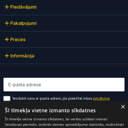
Piedāvājumi
Pakalpojumi
Preces
Informācija
Lūdzu ievadiet e-pasta adresi
Norādot savu e-pasta adresi, jūs piekrītat mūsu
privātuma
politikas noteikumiem
×
Šī tīmekļa vietne izmanto sīkdatnes
Pierakstīties
Šī tīmekļa vietne izmanto sīkdatnes, lai varētu uzlabot vietnes
lietošanas pieredzi, izvērtēt vietnes apmeklējuma statistiku, nodrošināt