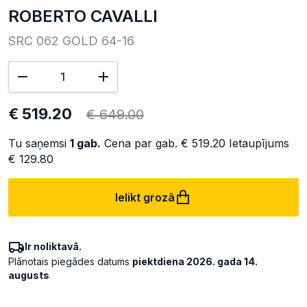
ROBERTO CAVALLI
SRC 062 GOLD 64-16
€ 519.20
€ 649.00
Tu saņemsi
1
gab.
Cena par gab.
€ 519.20
Ietaupījums
€ 129.80
Ielikt grozā
Ir noliktavā.
Plānotais piegādes datums
piektdiena 2026. gada 14.
augusts