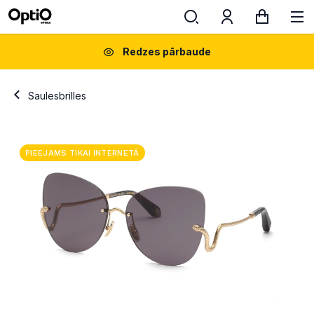
Redzes pārbaude
Saulesbrilles
PIEEJAMS TIKAI INTERNETĀ