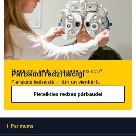
Nogurums, migla vai saspringums acīs?
Pārbaudi redzi laicīgi
Pieraksts tiešsaistē — ātri un vienkārši.
Pieteikties redzes pārbaudei
Par mums