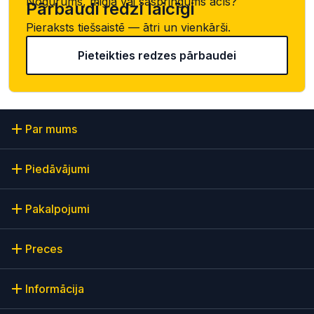
Nogurums, migla vai saspringums acīs?
Pārbaudi redzi laicīgi
Pieraksts tiešsaistē — ātri un vienkārši.
Pieteikties redzes pārbaudei
Par mums
Piedāvājumi
Pakalpojumi
Preces
Informācija