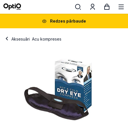
Redzes pārbaude
Aksesuāri
Acu kompreses