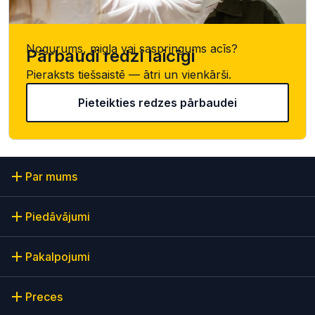
Nogurums, migla vai saspringums acīs?
Pārbaudi redzi laicīgi
Pieraksts tiešsaistē — ātri un vienkārši.
Pieteikties redzes pārbaudei
Par mums
Piedāvājumi
Pakalpojumi
Preces