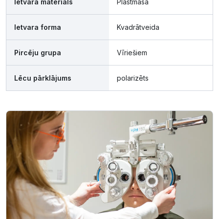
Ietvara materiāls
Plastmasa
Ietvara forma
Kvadrātveida
Pircēju grupa
Vīriešiem
Lēcu pārklājums
polarizēts