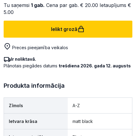
Tu saņemsi
1
gab.
Cena par gab.
€ 20.00
Ietaupījums
€
5.00
Ielikt grozā
Preces pieejamība veikalos
Ir noliktavā.
Plānotais piegādes datums
trešdiena 2026. gada 12. augusts
Produkta informācija
Zīmols
A-Z
Ietvara krāsa
matt black