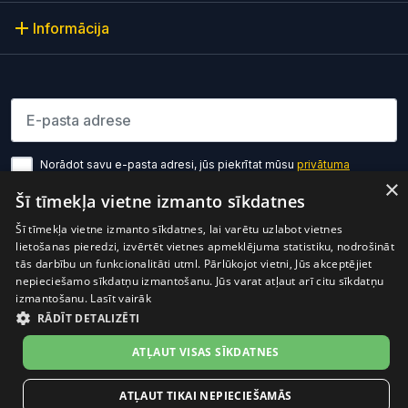
Informācija
Lūdzu ievadiet e-pasta adresi
Norādot savu e-pasta adresi, jūs piekrītat mūsu
privātuma
politikas noteikumiem
×
Šī tīmekļa vietne izmanto sīkdatnes
Pierakstīties
Šī tīmekļa vietne izmanto sīkdatnes, lai varētu uzlabot vietnes
lietošanas pieredzi, izvērtēt vietnes apmeklējuma statistiku, nodrošināt
tās darbību un funkcionalitāti utml. Pārlūkojot vietni, Jūs akceptējiet
nepieciešamo sīkdatņu izmantošanu. Jūs varat atļaut arī citu sīkdatņu
izmantošanu.
Lasīt vairāk
RĀDĪT DETALIZĒTI
Preces cenā ir iekļauts PVN
© 2026 OptiO. Visas tiesības aizsargātas.
ATĻAUT VISAS SĪKDATNES
facebook
ATĻAUT TIKAI NEPIECIEŠAMĀS