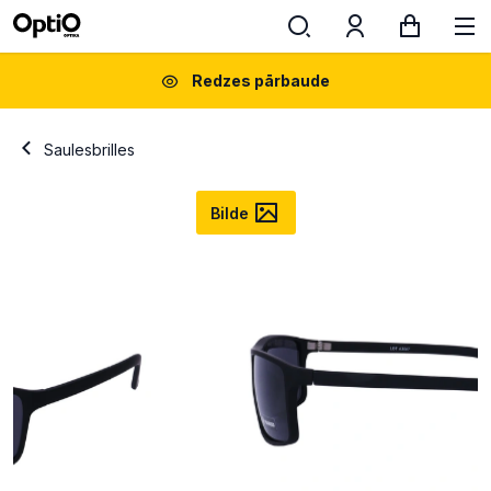
Redzes pārbaude
Saulesbrilles
Bilde