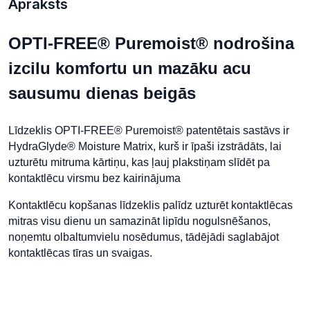
Apraksts
OPTI-FREE® Puremoist® nodrošina
izcilu komfortu un mazāku acu
sausumu dienas beigās
Līdzeklis OPTI-FREE® Puremoist® patentētais sastāvs ir
HydraGlyde® Moisture Matrix, kurš ir īpaši izstrādāts, lai
uzturētu mitruma kārtiņu, kas ļauj plakstiņam slīdēt pa
kontaktlēcu virsmu bez kairinājuma
Kontaktlēcu kopšanas līdzeklis palīdz uzturēt kontaktlēcas
mitras visu dienu un samazināt lipīdu nogulsnēšanos,
noņemtu olbaltumvielu nosēdumus, tādējādi saglabājot
kontaktlēcas tīras un svaigas.