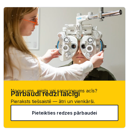
Nogurums, migla vai saspringums acīs?
Pārbaudi redzi laicīgi
Pieraksts tiešsaistē — ātri un vienkārši.
Pieteikties redzes pārbaudei