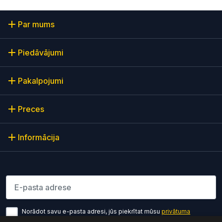
Par mums
Piedāvājumi
Pakalpojumi
Preces
Informācija
Lūdzu ievadiet e-pasta adresi
Norādot savu e-pasta adresi, jūs piekrītat mūsu
privātuma
politikas noteikumiem