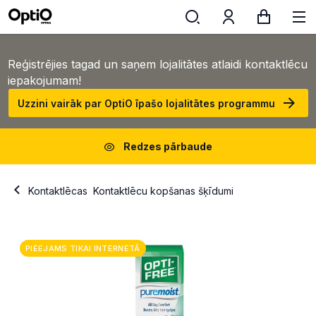
Reģistrējies tagad un saņem lojalitātes atlaidi kontaktlēcu
iepakojumam!
Uzzini vairāk par OptiO īpašo lojalitātes programmu
Redzes pārbaude
Kontaktlēcas
Kontaktlēcu kopšanas šķīdumi
PIEEJAMS TIKAI INTERNETĀ